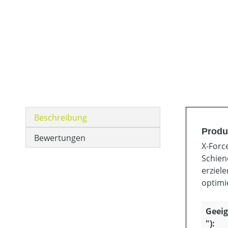
Beschreibung
Produk
Bewertungen
X-Forc
Schien
erziel
optimi
Geeig
"):