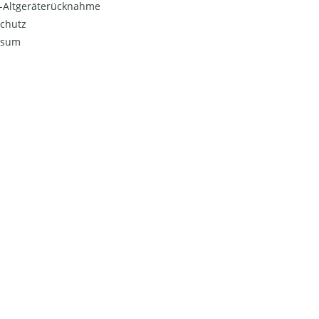
o-Altgeräterücknahme
chutz
ssum