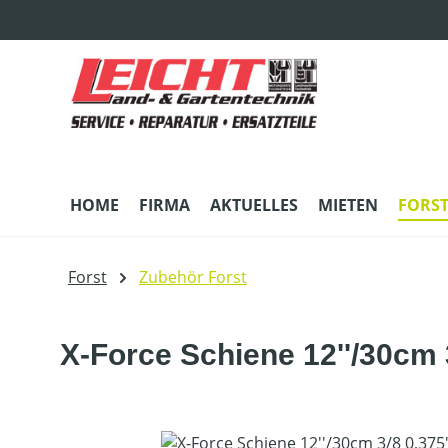
m Hauptinhalt springen
Zur Suche springen
Zur Hauptnavigation springen
HOME
FIRMA
AKTUELLES
MIETEN
FORS
Forst
Zubehör Forst
X-Force Schiene 12''/30cm 3
Bildergalerie überspringen