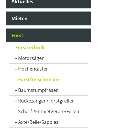
Aktuelles
Mieten
Forst
Forsttechnik
Motorsägen
Hochentaster
Forstfreischneider
Baumstumpfräsen
Rückezangen/Forstgreifer
Schärf-/Entnietgeräte/Feilen
Äxte/Beile/Sappies