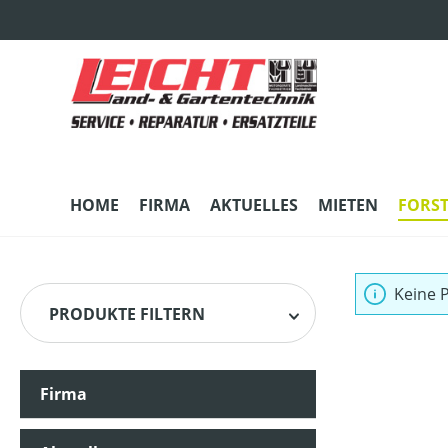
m Hauptinhalt springen
Zur Suche springen
Zur Hauptnavigation springen
HOME
FIRMA
AKTUELLES
MIETEN
FORS
Keine 
PRODUKTE FILTERN
Firma