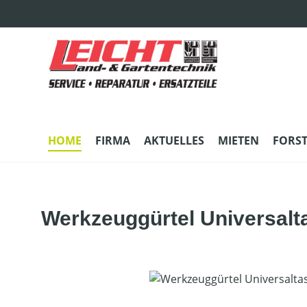
m Hauptinhalt springen
Zur Suche springen
Zur Hauptnavigation springen
HOME
FIRMA
AKTUELLES
MIETEN
FORS
Werkzeuggürtel Universalt
Bildergalerie überspringen