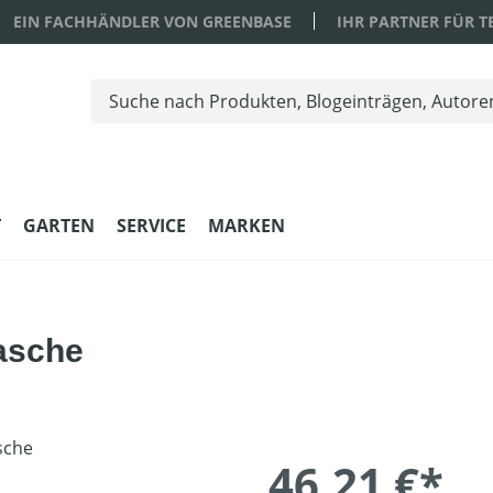
EIN FACHHÄNDLER VON GREENBASE
IHR PARTNER FÜR 
T
GARTEN
SERVICE
MARKEN
asche
46,21 €*