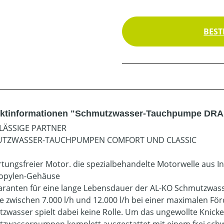
BEST
ktinformationen "Schmutzwasser-Tauchpumpe DRAI
LÄSSIGE PARTNER
TZWASSER-TAUCHPUMPEN COMFORT UND CLASSIC
rtungsfreier Motor. die spezialbehandelte Motorwelle aus In
opylen-Gehäuse
aranten für eine lange Lebensdauer der AL-KO Schmutzwas
e zwischen 7.000 l/h und 12.000 l/h bei einer maximalen F
zwasser spielt dabei keine Rolle. Um das ungewollte Knick
zwasserpumpen komplett ausgestattet mit einem frei schw