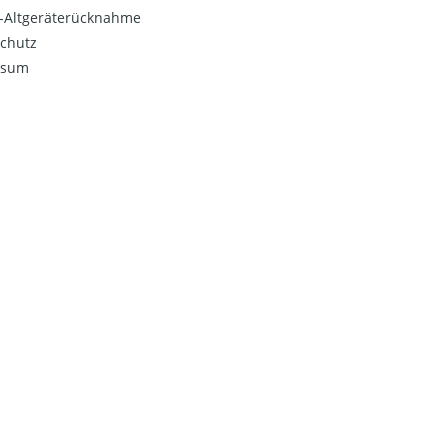
o-Altgeräterücknahme
chutz
ssum