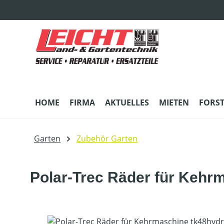
m Hauptinhalt springen
Zur Suche springen
Zur Hauptnavigation springen
HOME
FIRMA
AKTUELLES
MIETEN
FORS
Garten
Zubehör Garten
Polar-Trec Räder für Kehrm
Bildergalerie überspringen