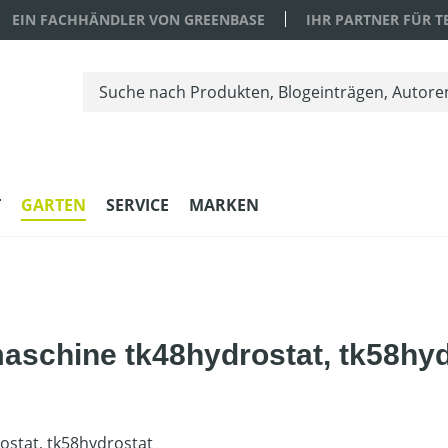
EIN FACHHÄNDLER VON GREENBASE
IHR PARTNER FÜR 
T
GARTEN
SERVICE
MARKEN
aschine tk48hydrostat, tk58hyd