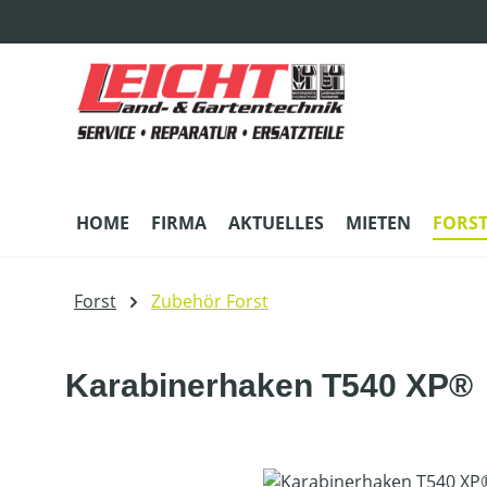
m Hauptinhalt springen
Zur Suche springen
Zur Hauptnavigation springen
HOME
FIRMA
AKTUELLES
MIETEN
FORS
Forst
Zubehör Forst
Karabinerhaken T540 XP®
Bildergalerie überspringen