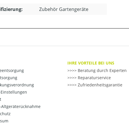
ifizierung:
Zubehör Gartengeräte
IHRE VORTEILE BEI UNS
ieentsorgung
>> Beratung durch Experten
ntsorgung
>> Reparaturservice
kungsverordnung
>> Zufriedenheitsgarantie
Einstellungen
t
o-Altgeräterücknahme
chutz
ssum