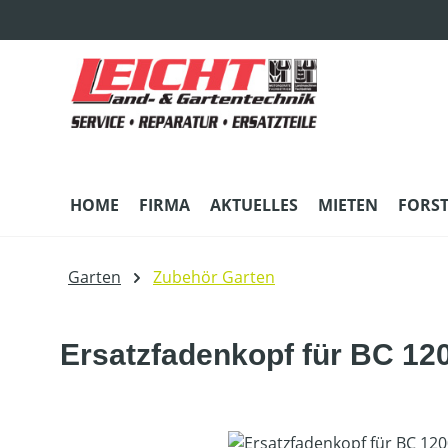
m Hauptinhalt springen
Zur Suche springen
Zur Hauptnavigation springen
HOME
FIRMA
AKTUELLES
MIETEN
FORS
Garten
Zubehör Garten
Ersatzfadenkopf für BC 12
Bildergalerie überspringen