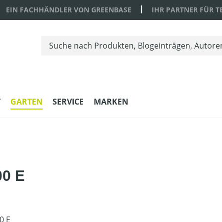
EIN FACHHÄNDLER VON GREENBASE
IHR PARTNER FÜR 
T
GARTEN
SERVICE
MARKEN
00 E