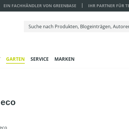
EIN FACHHÄNDLER VON GREENBASE
IHR PARTNER FÜR 
T
GARTEN
SERVICE
MARKEN
 eco