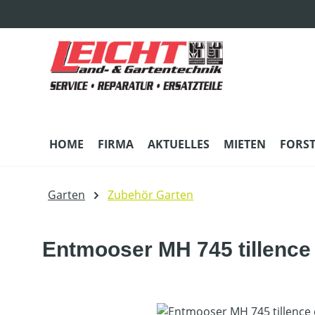
m Hauptinhalt springen
Zur Suche springen
Zur Hauptnavigation springen
HOME
FIRMA
AKTUELLES
MIETEN
FORS
Garten
Zubehör Garten
Entmooser MH 745 tillence
Bildergalerie überspringen