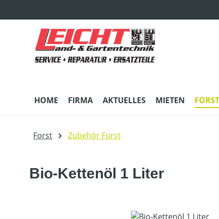
m Hauptinhalt springen
Zur Suche springen
Zur Hauptnavigation springen
HOME
FIRMA
AKTUELLES
MIETEN
FORS
Forst
Zubehör Forst
Bio-Kettenöl 1 Liter
Bildergalerie überspringen