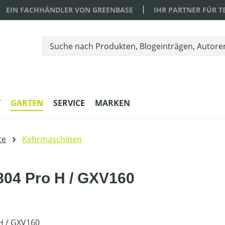
EIN FACHHÄNDLER VON GREENBASE
IHR PARTNER FÜR 
T
GARTEN
SERVICE
MARKEN
te
Kehrmaschinen
04 Pro H / GXV160