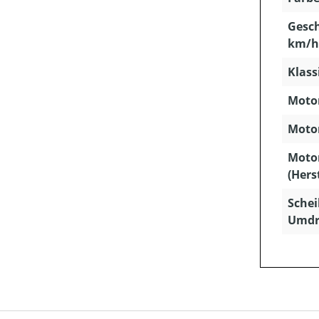
Gesch
km/h
Klass
Motor
Motor
Moto
(Hers
Schei
Umdr