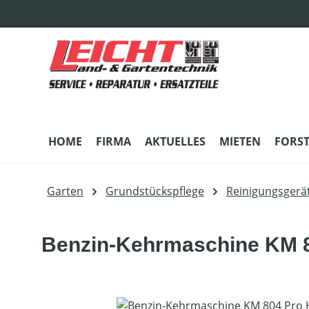
m Hauptinhalt springen
Zur Suche springen
Zur Hauptnavigation springen
HOME
FIRMA
AKTUELLES
MIETEN
FORS
Garten
Grundstückspflege
Reinigungsgerä
Benzin-Kehrmaschine KM 8
Bildergalerie überspringen