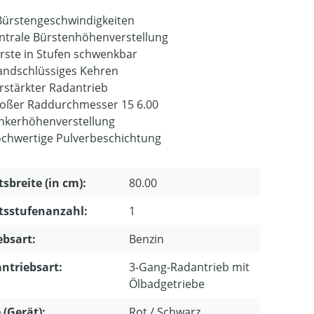
Bürstengeschwindigkeiten
ntrale Bürstenhöhenverstellung
rste in Stufen schwenkbar
ndschlüssiges Kehren
rstärkter Radantrieb
oßer Raddurchmesser 15 6.00
nkerhöhenverstellung
chwertige Pulverbeschichtung
tsbreite (in cm):
80.00
tsstufenanzahl:
1
ebsart:
Benzin
ntriebsart:
3-Gang-Radantrieb mit
Ölbadgetriebe
 (Gerät):
Rot / Schwarz