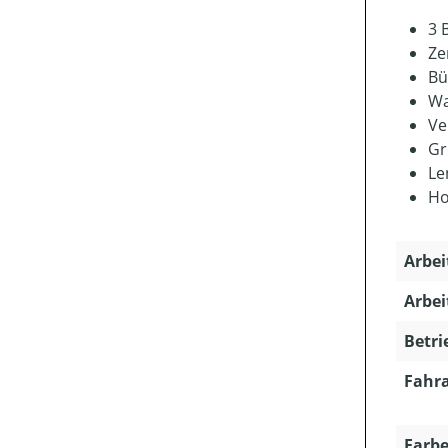
3 
Ze
Bü
Wa
Ve
Gr
Le
Ho
Arbei
Arbei
Betri
Fahra
Farbe