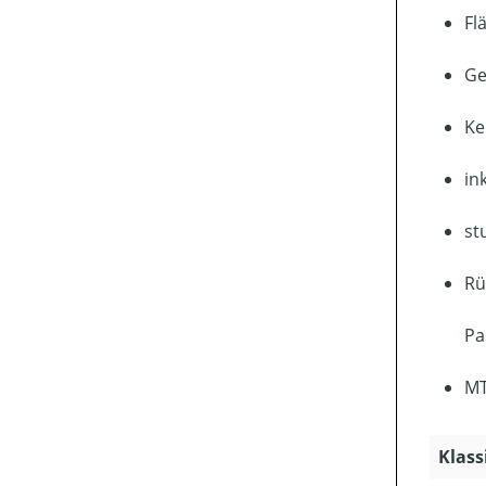
Fl
Ge
Ke
in
st
Rü
Pa
MT
Klass