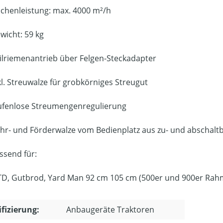
ächenleistung: max. 4000 m²/h
wicht: 59 kg
ilriemenantrieb über Felgen-Steckadapter
kl. Streuwalze für grobkörniges Streugut
ufenlose Streumengenregulierung
hr- und Förderwalze vom Bedienplatz aus zu- und abschalt
ssend für:
D, Gutbrod, Yard Man 92 cm 105 cm (500er und 900er Rah
ifizierung:
Anbaugeräte Traktoren