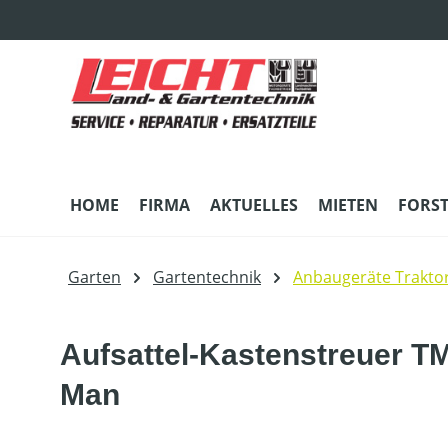
m Hauptinhalt springen
Zur Suche springen
Zur Hauptnavigation springen
HOME
FIRMA
AKTUELLES
MIETEN
FORS
Garten
Gartentechnik
Anbaugeräte Trakto
Aufsattel-Kastenstreuer TM
Man