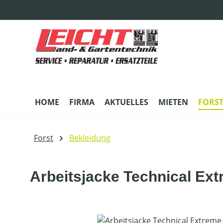
m Hauptinhalt springen
Zur Suche springen
Zur Hauptnavigation springen
HOME
FIRMA
AKTUELLES
MIETEN
FORS
Forst
Bekleidung
Arbeitsjacke Technical Ex
Bildergalerie überspringen