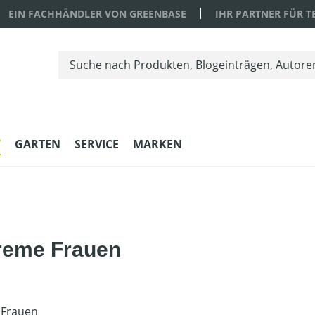
EIN FACHHÄNDLER VON GREENBASE
IHR PARTNER FÜR 
T
GARTEN
SERVICE
MARKEN
treme Frauen