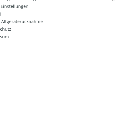
Einstellungen
t
o-Altgeräterücknahme
chutz
ssum