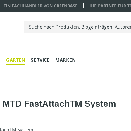
EIN FACHHÄNDLER VON GREENBASE
IHR PARTNER FÜR 
T
GARTEN
SERVICE
MARKEN
r MTD FastAttachTM System