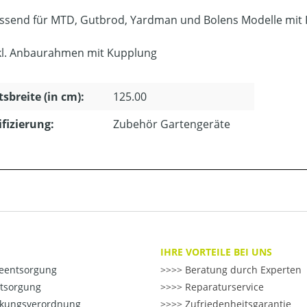
ssend für MTD, Gutbrod, Yardman und Bolens Modelle mit 
kl. Anbaurahmen mit Kupplung
tsbreite (in cm):
125.00
ifizierung:
Zubehör Gartengeräte
IHRE VORTEILE BEI UNS
ieentsorgung
>> Beratung durch Experten
ntsorgung
>> Reparaturservice
kungsverordnung
>> Zufriedenheitsgarantie