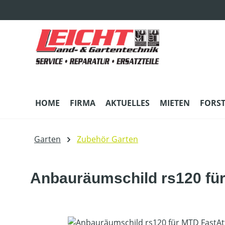
m Hauptinhalt springen
Zur Suche springen
Zur Hauptnavigation springen
HOME
FIRMA
AKTUELLES
MIETEN
FORS
Garten
Zubehör Garten
Anbauräumschild rs120 fü
Bildergalerie überspringen