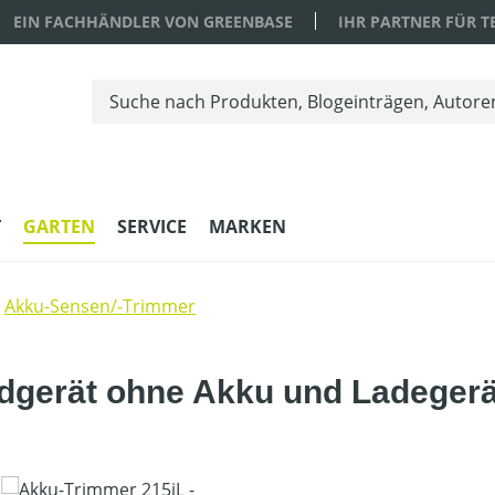
EIN FACHHÄNDLER VON GREENBASE
IHR PARTNER FÜR 
T
GARTEN
SERVICE
MARKEN
Akku-Sensen/-Trimmer
dgerät ohne Akku und Ladegerä