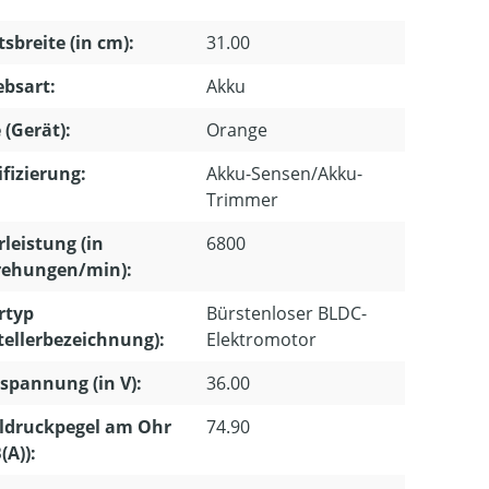
tsbreite (in cm):
31.00
ebsart:
Akku
 (Gerät):
Orange
ifizierung:
Akku-Sensen/Akku-
Trimmer
leistung (in
6800
ehungen/min):
rtyp
Bürstenloser BLDC-
tellerbezeichnung):
Elektromotor
pannung (in V):
36.00
ldruckpegel am Ohr
74.90
(A)):