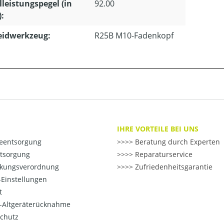
lleistungspegel (in
92.00
):
eidwerkzeug:
R25B M10-Fadenkopf
IHRE VORTEILE BEI UNS
ieentsorgung
>> Beratung durch Experten
ntsorgung
>> Reparaturservice
kungsverordnung
>> Zufriedenheitsgarantie
Einstellungen
t
o-Altgeräterücknahme
chutz