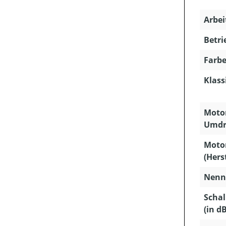
Arbei
Betri
Farbe
Klass
Motor
Umdr
Moto
(Hers
Nenns
Schal
(in dB