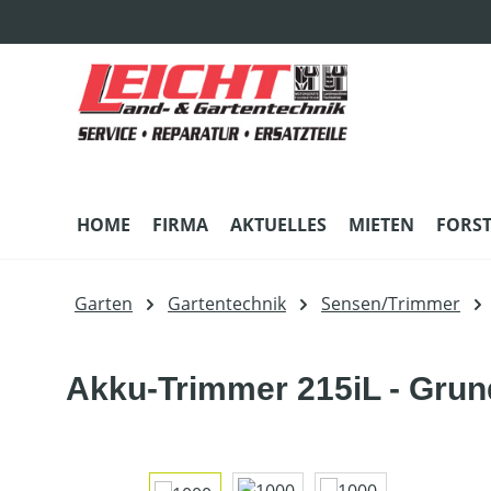
m Hauptinhalt springen
Zur Suche springen
Zur Hauptnavigation springen
HOME
FIRMA
AKTUELLES
MIETEN
FORS
Garten
Gartentechnik
Sensen/Trimmer
Akku-Trimmer 215iL - Grun
Bildergalerie überspringen