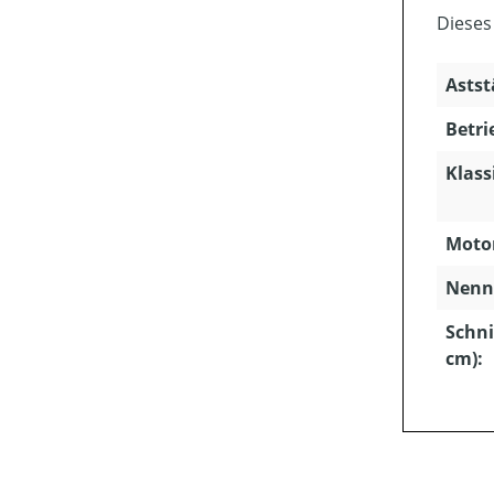
Dieses
Astst
Betri
Klass
Motor
Nenns
Schni
cm):