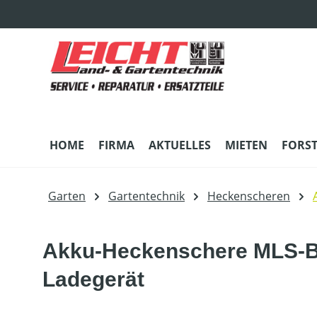
m Hauptinhalt springen
Zur Suche springen
Zur Hauptnavigation springen
HOME
FIRMA
AKTUELLES
MIETEN
FORS
Garten
Gartentechnik
Heckenscheren
Akku-Heckenschere MLS-B 
Ladegerät