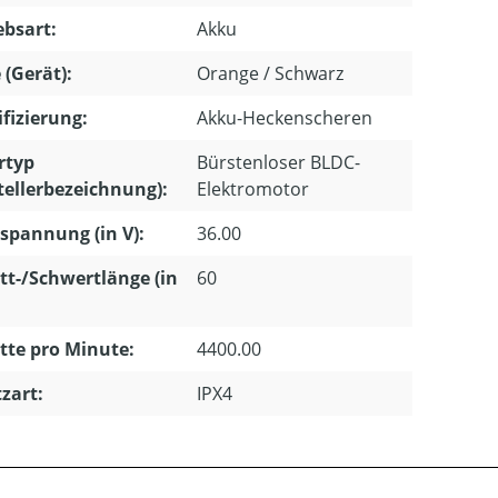
ebsart:
Akku
 (Gerät):
Orange / Schwarz
ifizierung:
Akku-Heckenscheren
rtyp
Bürstenloser BLDC-
tellerbezeichnung):
Elektromotor
pannung (in V):
36.00
tt-/Schwertlänge (in
60
tte pro Minute:
4400.00
zart:
IPX4