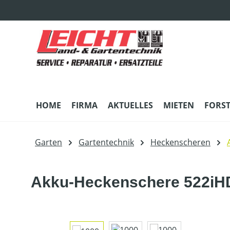
m Hauptinhalt springen
Zur Suche springen
Zur Hauptnavigation springen
HOME
FIRMA
AKTUELLES
MIETEN
FORS
Garten
Gartentechnik
Heckenscheren
Akku-Heckenschere 522iHD
Bildergalerie überspringen