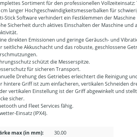
mplettes Sortiment für den professionellen Vollzeiteinsatz:
 cm langer Hochgeschwindigkeitsmesserbalken für schwieri
ti-Stick Software verhindert ein Festklemmen der Maschine u
he Sicherheit durch aktives Einschalten der Maschine und 
ktivität.
ine direkten Emissionen und geringe Geräusch- und Vibrat
r seitliche Akkuschacht und das robuste, geschlossene Get
rschmutzungen.
hrungsschutz schützt die Messerspitze.
sserschutz für sicheren Transport.
nuelle Drehung des Getriebes erleichtert die Reinigung un
r hintere Griff ist zum einfacheren, vertikalen Schneiden dr
 der vertikalen Einstellung ist der Griff abgewinkelt und st
cke sicher.
uetooth und Fleet Services fähig.
lwetter-Einsatz (IPX4).
ärke max (in mm):
30.00