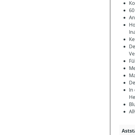
Ko
60
An
Ho
Ina
Ke
De
Ve
Fü
Me
Ma
De
In
He
Bl
Al
Astst