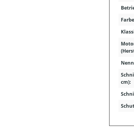
Betri
Farbe
Klass
Moto
(Hers
Nenns
Schni
cm):
Schni
Schut