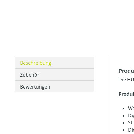
Beschreibung
Produ
Zubehör
Die HU
Bewertungen
Produ
Wa
Di
St
Di