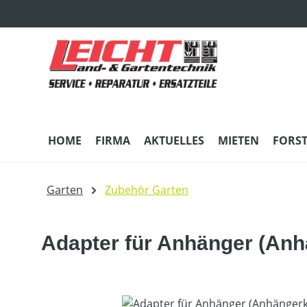
m Hauptinhalt springen
Zur Suche springen
Zur Hauptnavigation springen
HOME
FIRMA
AKTUELLES
MIETEN
FORS
Garten
Zubehör Garten
Adapter für Anhänger (An
Bildergalerie überspringen