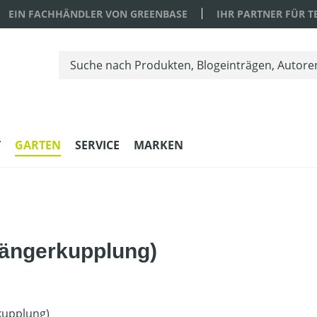
EIN FACHHÄNDLER VON GREENBASE
IHR PARTNER FÜR 
T
GARTEN
SERVICE
MARKEN
hängerkupplung)